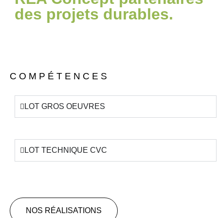
des projets durables.
C O M P É T E N C E S
LOT GROS OEUVRES
LOT TECHNIQUE CVC
NOS RÉALISATIONS