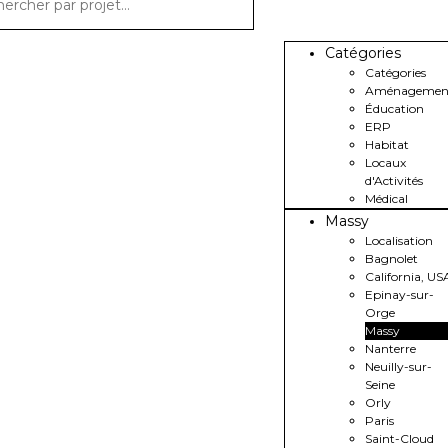
Catégories
Catégories
Aménagemen
Éducation
ERP
Habitat
Locaux
d'Activités
Médical
Massy
Localisation
Bagnolet
California, US
Epinay-sur-
Orge
Massy
Nanterre
Neuilly-sur-
Seine
Orly
Paris
Saint-Cloud